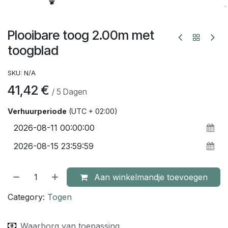
Plooibare toog 2.00m met
toogblad
SKU:
N/A
41,42
€
/
5
Dagen
Verhuurperiode
(UTC + 02:00)
Aan winkelmandje toevoegen
Category:
Togen
Waarborg van toepassing