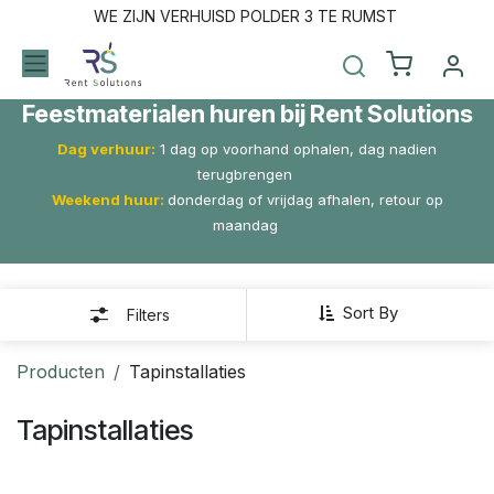
Overslaan naar inhoud
WE ZIJN VERHUISD POLDER 3 TE RUMST
Feestmaterialen huren bij Rent Solutions
Dag verhuur:
1 dag op voorhand ophalen, dag nadien
terugbrengen
Weekend huur:
donderdag of vrijdag afhalen, retour op
maandag
Sort By
Filters
Producten
Tapinstallaties
Tapinstallaties
Nog slechts
19
op voorraad