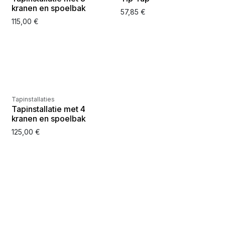
kranen en spoelbak
57,85
€
115,00
€
Nog slechts
4
op voorraad
Tapinstallaties
Tapinstallatie met 4
kranen en spoelbak
125,00
€