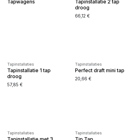
Tapwagens
Tapinstallatie 2 tap
droog
66,12
€
Nog slechts
1
op voorraad
Nog slechts
10
op voorraad
Tapinstallaties
Tapinstallaties
Tapinstallatie 1 tap
Perfect draft mini tap
droog
20,66
€
57,85
€
Nog slechts
2
op voorraad
Nog slechts
2
op voorraad
Tapinstallaties
Tapinstallaties
Tapinstallatie met 3
Tip Tap