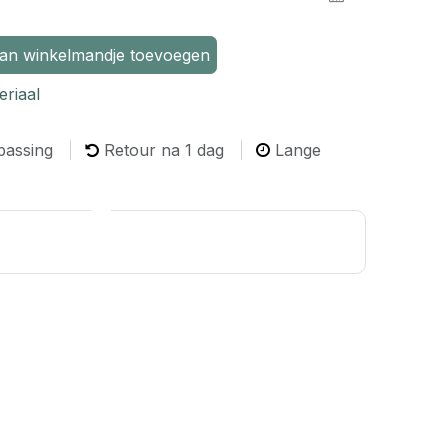
n winkelmandje toevoegen
riaal
passing
Retour na 1 dag
Lange