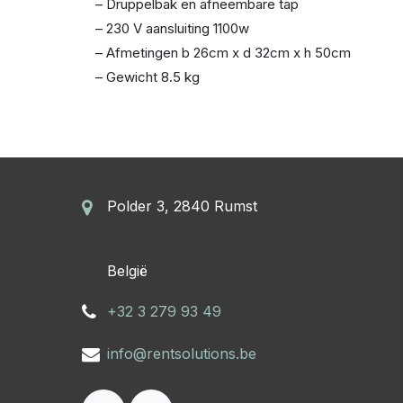
– Druppelbak en afneembare tap
– 230 V aansluiting 1100w
– Afmetingen b 26cm x d 32cm x h 50cm
– Gewicht 8.5 kg
Polder 3, 2840 Rumst
​België
+32 3 279 93 49
info@rentsolutions.be