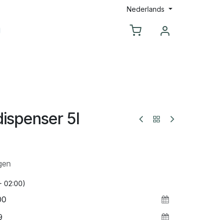
Nederlands
s
Contacteer Ons
ispenser 5l
gen
+ 02:00)