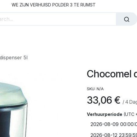
WE ZIJN VERHUISD POLDER 3 TE RUMST
 Personeel huren
Onze Partners
Over Rent Solution
ispenser 5l
Chocomel d
SKU:
N/A
33,06
€
/
4
Da
Verhuurperiode
(UTC 