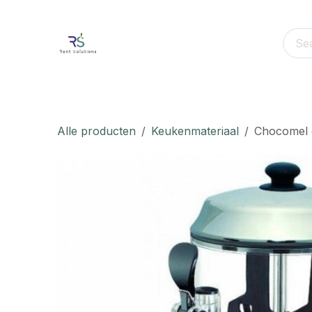
Overslaan naar inhoud
Home
Event Materiaal Huren
Event
Alle producten
Keukenmateriaal
Chocomel d