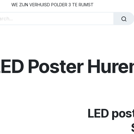
WE ZIJN VERHUISD POLDER 3 TE RUMST
 Personeel huren
Onze Partners
Over Rent Solution
LED Poster Hure
LED post