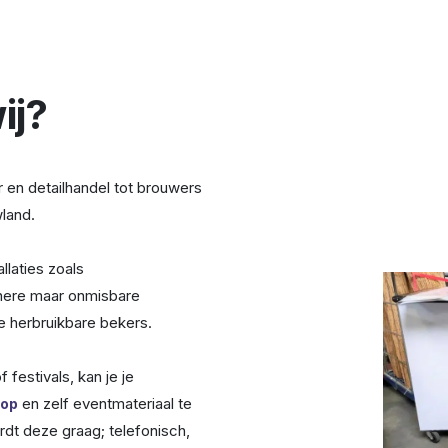
ij?
er en detailhandel tot brouwers
wland.
llaties zoals
nere maar onmisbare
ge herbruikbare bekers.
 festivals, kan je je
en zelf eventmateriaal te
op
dt deze graag; telefonisch,