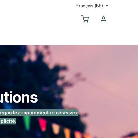
Français (BE)
propos de Rent Solutions
Service Client
utions
 Regardez rapidement et réservez
licité.